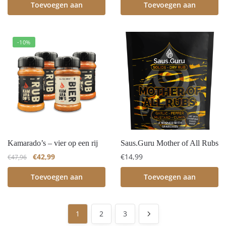
Toevoegen aan
Toevoegen aan
winkelwagen
winkelwagen
-10%
Kamarado’s – vier op een rij
Saus.Guru Mother of All Rubs
€
42,99
€
14,99
€
47,96
Toevoegen aan
Toevoegen aan
winkelwagen
winkelwagen
1
2
3