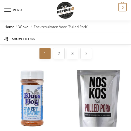
0
MENU
Home
Winkel
Zoekresultaten Voor “pulled Pork”
/
/
SHOW FILTERS
1
2
3