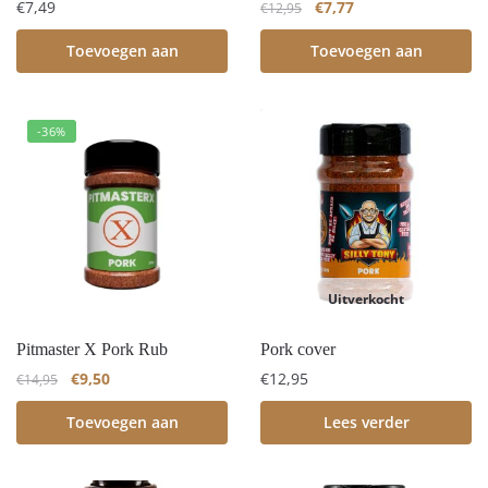
€
7,49
€
7,77
€
12,95
Toevoegen aan
Toevoegen aan
winkelwagen
winkelwagen
-36%
Uitverkocht
Pitmaster X Pork Rub
Pork cover
€
9,50
€
12,95
€
14,95
Toevoegen aan
Lees verder
winkelwagen