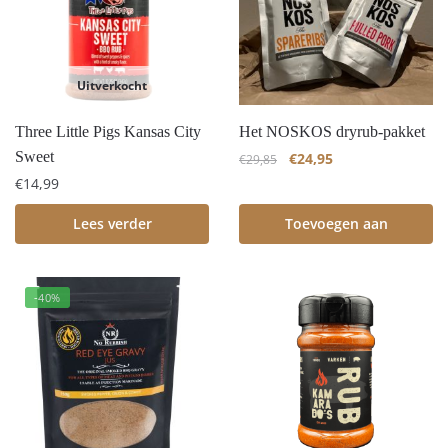
Uitverkocht
Three Little Pigs Kansas City
Het NOSKOS dryrub-pakket
Sweet
€
24,95
€
29,85
€
14,99
Lees verder
Toevoegen aan
winkelwagen
-40%