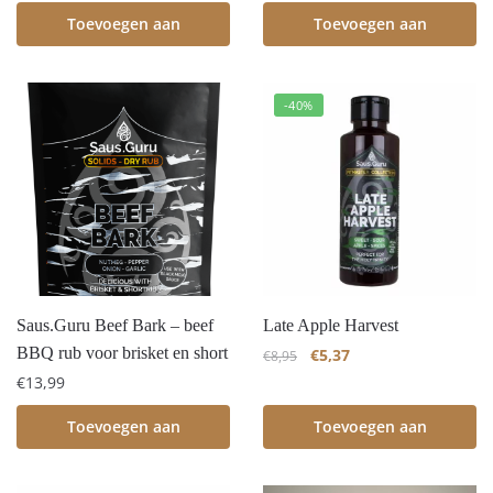
Toevoegen aan
Toevoegen aan
winkelwagen
winkelwagen
-40%
Saus.Guru Beef Bark – beef
Late Apple Harvest
BBQ rub voor brisket en short
€
5,37
€
8,95
€
13,99
Toevoegen aan
Toevoegen aan
winkelwagen
winkelwagen