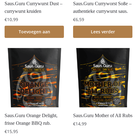
Saus.Guru Currywurst Dust –
Saus.Guru Curryworst Soße –
currywurst kruiden
authentieke currywurst saus.
€
10,99
€
6,59
Toevoegen aan
Lees verder
winkelwagen
Saus.Guru Orange Delight,
Saus.Guru Mother of All Rubs
frisse Orange BBQ rub.
€
14,99
€
15,95