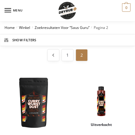
0
MENU
Home
Winkel
Zoekresultaten Voor “saus Guru”
Pagina 2
/
/
/
SHOW FILTERS
1
2
Uitverkocht