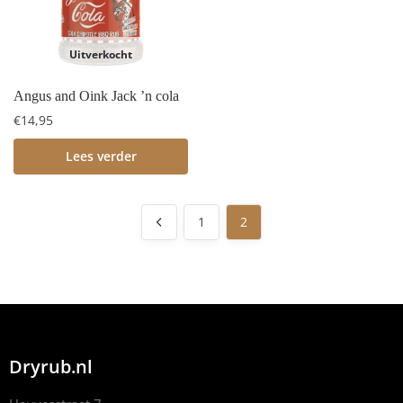
Uitverkocht
Angus and Oink Jack ’n cola
€
14,95
Lees verder
1
2
Dryrub.nl