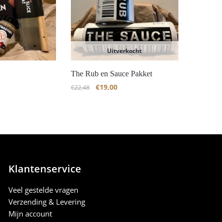
Uitverkocht
The Rub en Sauce Pakket
€
19,00
€
22,48
Klantenservice
Veel gestelde vragen
Verzending & Levering
Mijn account