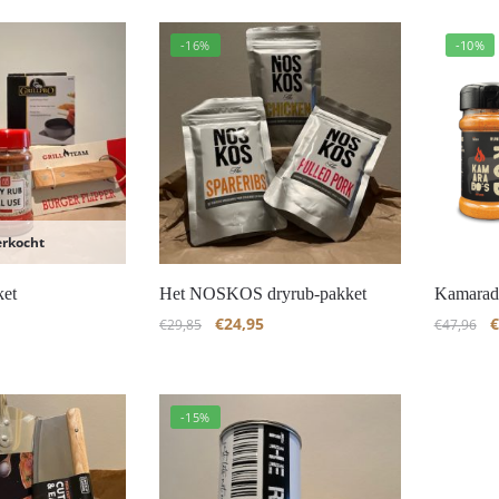
-16%
-10%
erkocht
ket
Het NOSKOS dryrub-pakket
Kamarado’
€
24,95
€
€
29,85
€
47,96
-15%