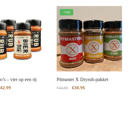
-13%
s – vier op een rij
Pitmaster X Dryrub-pakket
42,99
€
38,95
€
44,85