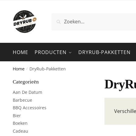
Zoeken
HOME
PRODUCTEN
DRYRUB-PAKKETTEN
Home
DryRub-Pakketten
/
DryRu
Categorieën
Aan De Datum
Barbecue
BBQ Accessoires
Verschill
Bier
Boeken
Cadeau