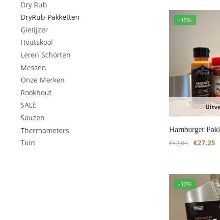
Dry Rub
DryRub-Pakketten
-15%
Gietijzer
Houtskool
Leren Schorten
Messen
Onze Merken
Rookhout
SALE
Uitv
Sauzen
Hamburger Pak
Thermometers
€
27,25
Tuin
€
32,09
-13%