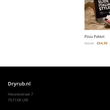
Pizza Pakket
€
54,95
€
63,45
Dryrub.nl
Heuvesstraat 7
7071XR Ulft