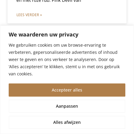
en met roze rub: Pink Devil van
LEES VERDER »
We waarderen uw privacy
We gebruiken cookies om uw browse-ervaring te
verbeteren, gepersonaliseerde advertenties of inhoud
weer te geven en ons verkeer te analyseren. Door op
‘Alles accepteren’ te klikken, stemt u in met ons gebruik
van cookies.
Accepteer alles
Aanpassen
Storm Dennis
Wegens vakantie worden bestellingen vanaf 4 augustus,10
augustus verzonden. Wij zijn er een kleine week tussenuit!
Alles afwijzen
De storm Dennis heeft ook hier huisgehouden.
Negeren
De geuren van Loot ’n Booty werden kilometers