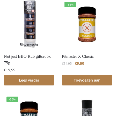
-36%
Uitverkocht
Not just BBQ Rub giftset 5x
Pitmaster X Classic
75g
€
9,50
€
14,95
€
19,99
Lees verder
Toevoegen aan
winkelwagen
-36%