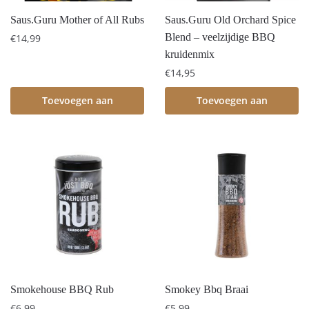
Saus.Guru Mother of All Rubs
Saus.Guru Old Orchard Spice
Blend – veelzijdige BBQ
€
14,99
kruidenmix
€
14,95
Toevoegen aan
Toevoegen aan
winkelwagen
winkelwagen
Smokehouse BBQ Rub
Smokey Bbq Braai
€
6,99
€
5,99