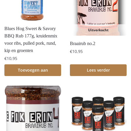
Blues Hog Sweet & Savory
Uitverkocht
BBQ Rub 177g, kruidenmix
voor ribs, pulled pork, rund,
Braairub no.2
kip en groenten
€
10,95
€
10,95
Toevoegen aan
Lees verder
winkelwagen