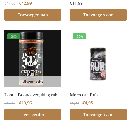
€
42,99
€
11,99
€
47,96
Toevoegen aan
Toevoegen aan
winkelwagen
winkelwagen
-20%
-29%
Uitverkocht
Loot n Booty everything rub
Moroccan Rub
€
13,96
€
4,95
€
17,45
€
6,99
Lees verder
Toevoegen aan
winkelwagen