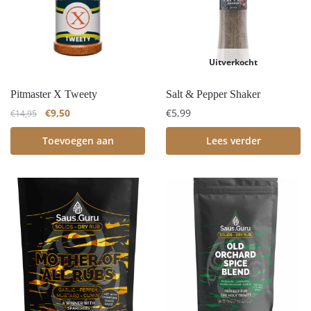
Uitverkocht
Pitmaster X Tweety
Salt & Pepper Shaker
€
9,50
€
5,99
€
14,95
Toevoegen aan
Lees verder
winkelwagen