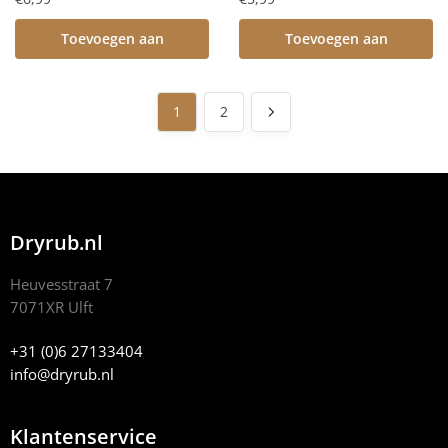
Toevoegen aan
Toevoegen aan
winkelwagen
winkelwagen
1
2
Dryrub.nl
Heuvesstraat 7
7071XR Ulft
+31 (0)6 27133404
info@dryrub.nl
Klantenservice