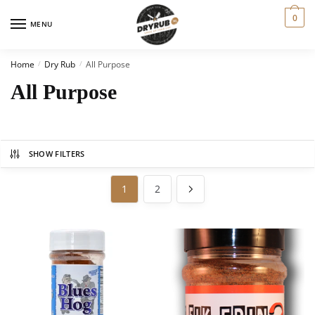
0
MENU
Home
Dry Rub
All Purpose
/
/
All Purpose
SHOW FILTERS
1
2