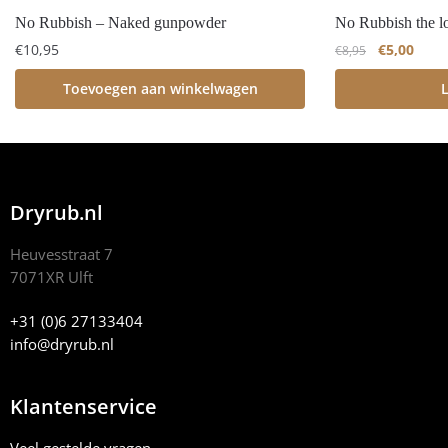
No Rubbish – Naked gunpowder
No Rubbish the l
€
10,95
€
5,00
€
8,95
Toevoegen aan winkelwagen
L
Dryrub.nl
Heuvesstraat 7
7071XR Ulft
+31 (0)6 27133404
info@dryrub.nl
Klantenservice