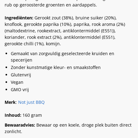
rub op geroosterde groenten en aardappels.
Ingrediënten:
Gerookt zout (38%), bruine suiker (20%),
knoflook, gerookte paprika (10%), paprika, rook aroma (2%)
(maltodextrine, rookextract, antiklontermiddel (E551)),
koriander, rook extract (2%), antiklontermiddel (E551),
gerookte chilli (1%), komijn.
Gemaakt van zorgvuldig geselecteerde kruiden en
specerijen
Zonder kunstmatige kleur- en smaakstoffen
Glutenvrij
Vegan
GMO vrij
Merk
:
Not just BBQ
Inhoud:
160 gram
Bewaaradvies:
Bewaar op een koele, droge plek buiten direct
zonlicht.