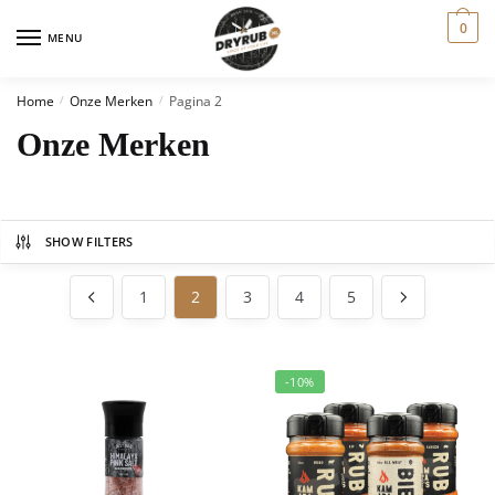
0
MENU
Home
Onze Merken
Pagina 2
/
/
Onze Merken
SHOW FILTERS
1
2
3
4
5
-10%