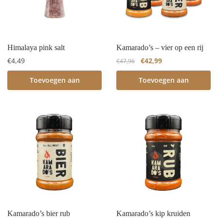
Himalaya pink salt
Kamarado’s – vier op een rij
€
4,49
€
42,99
€
47,96
Toevoegen aan
Toevoegen aan
winkelwagen
winkelwagen
Kamarado’s bier rub
Kamarado’s kip kruiden