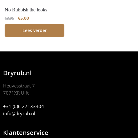
No Rubbish the looks
€
5,00
€
8,95
Lees verder
Dryrub.nl
Heuvesstraat 7
7071XR Ulft
+31 (0)6 27133404
info@dryrub.nl
Klantenservice