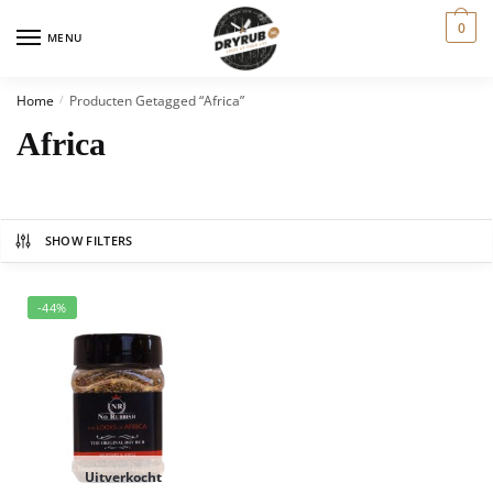
0
MENU
Home
Producten Getagged “Africa”
/
Africa
SHOW FILTERS
-44%
Uitverkocht