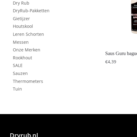
Dry Rub
DryRub-Pakketten
Gietijzer
Houtskool
Leren Schorten
Messen
Onze Merken
Saus Guru bague
Rookhout
€
4,39
SALE
Sauzen
Thermometers
Tuin
Dryrub.nl