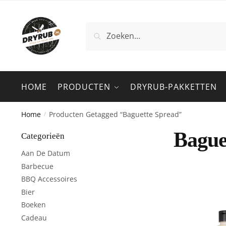
Zoeken
HOME
PRODUCTEN
DRYRUB-PAKKETTEN
Home
Producten Getagged “baguette Spread”
/
Bague
Categorieën
Aan De Datum
Barbecue
BBQ Accessoires
Bier
Boeken
Cadeau