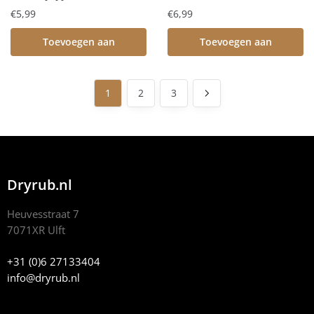
€
5,99
€
6,99
Toevoegen aan
Toevoegen aan
winkelwagen
winkelwagen
1
2
3
Dryrub.nl
Heuvesstraat 7
7071XR Ulft
+31 (0)6 27133404
info@dryrub.nl