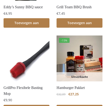
Eddy’s Sunny BBQ sauce
Grill Team BBQ Brush
€
4,95
€
7,45
Toevoegen aan
Toevoegen aan
winkelwagen
winkelwagen
-15%
Uitverkocht
GrillPro Flexibele Basting
Hamburger Pakket
Mop
€
27,25
€
32,09
€
9,90