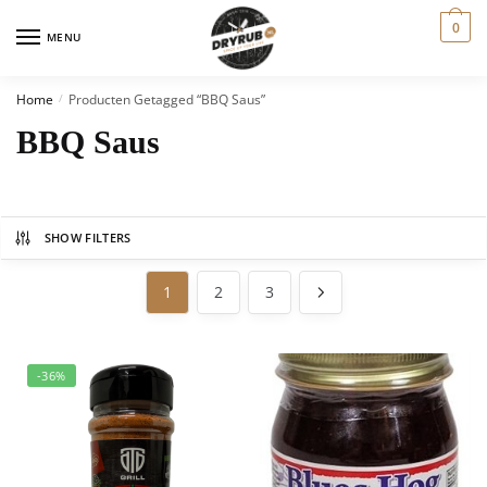
0
MENU
Home
Producten Getagged “BBQ Saus”
/
BBQ Saus
SHOW FILTERS
1
2
3
-36%