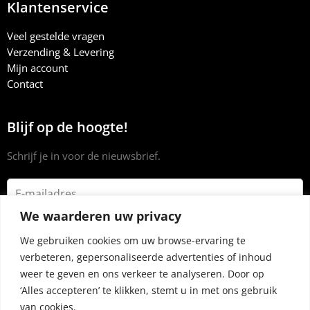
Klantenservice
Veel gestelde vragen
Verzending & Levering
Mijn account
Contact
Blijf op de hoogte!
Schrijf je in voor de nieuwsbrief.
We waarderen uw privacy
We gebruiken cookies om uw browse-ervaring te
verbeteren, gepersonaliseerde advertenties of inhoud
weer te geven en ons verkeer te analyseren. Door op
‘Alles accepteren’ te klikken, stemt u in met ons gebruik
van cookies.