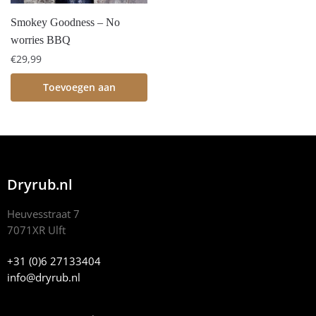
Smokey Goodness – No
worries BBQ
€
29,99
Toevoegen aan
winkelwagen
Dryrub.nl
Heuvesstraat 7
7071XR Ulft
+31 (0)6 27133404
info@dryrub.nl