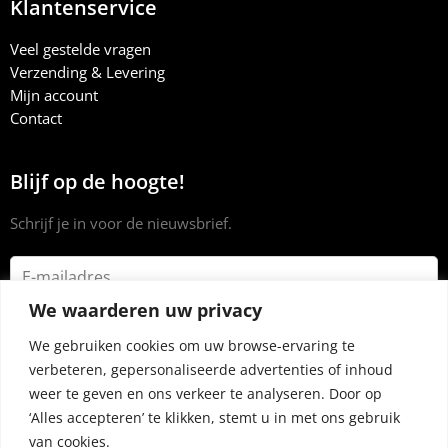
Klantenservice
Veel gestelde vragen
Verzending & Levering
Mijn account
Contact
Blijf op de hoogte!
Schrijf je in voor de nieuwsbrief.
We waarderen uw privacy
We gebruiken cookies om uw browse-ervaring te
verbeteren, gepersonaliseerde advertenties of inhoud
weer te geven en ons verkeer te analyseren. Door op
‘Alles accepteren’ te klikken, stemt u in met ons gebruik
van cookies.