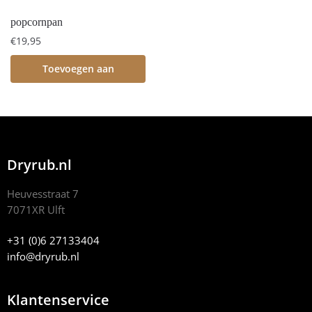
popcornpan
€
19,95
Toevoegen aan
winkelwagen
Dryrub.nl
Heuvesstraat 7
7071XR Ulft
+31 (0)6 27133404
info@dryrub.nl
Klantenservice