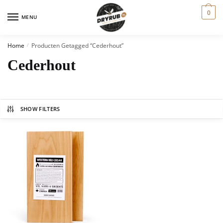
0
MENU
Home
Producten Getagged “cederhout”
/
Cederhout
SHOW FILTERS