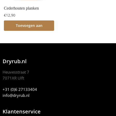
Cederhouten planken
€
12,90
Toevoegen aan
winkelwagen
Dryrub.nl
Heuvesstraat 7
7071XR Ulft
+31 (0)6 27133404
info@dryrub.nl
Klantenservice