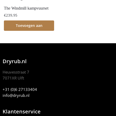
The Windmill kampvuurset
€
239,95
Toevoegen aan
winkelwagen
Dryrub.nl
Heuvesstraat 7
7071XR Ulft
+31 (0)6 27133404
info@dryrub.nl
Klantenservice