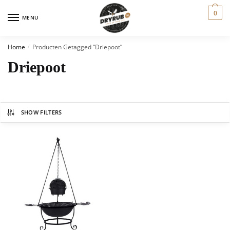
0
MENU
Home
Producten Getagged “driepoot”
/
Driepoot
SHOW FILTERS