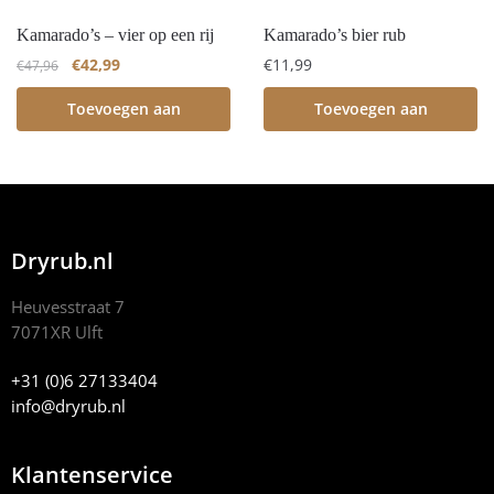
Kamarado’s – vier op een rij
Kamarado’s bier rub
€
42,99
€
11,99
€
47,96
Toevoegen aan
Toevoegen aan
winkelwagen
winkelwagen
Dryrub.nl
Heuvesstraat 7
7071XR Ulft
+31 (0)6 27133404
info@dryrub.nl
Klantenservice