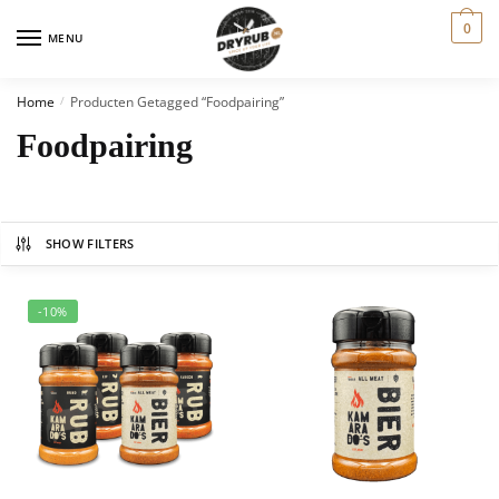
0
MENU
Home
Producten Getagged “foodpairing”
/
Foodpairing
SHOW FILTERS
-10%