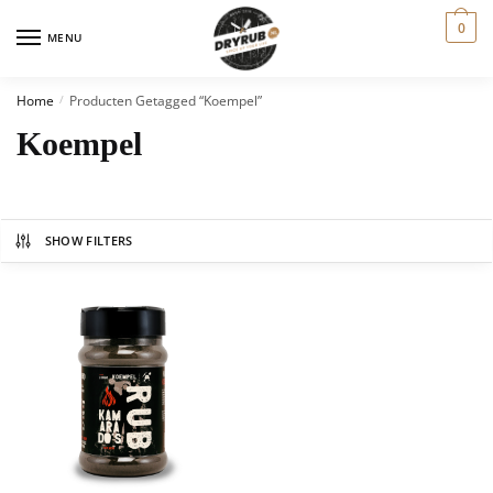
0
MENU
Home
Producten Getagged “Koempel”
/
Koempel
SHOW FILTERS