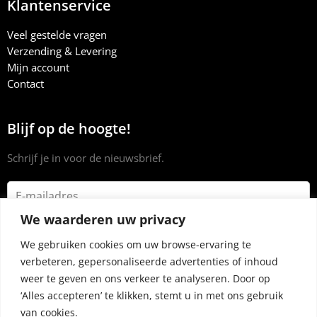
Klantenservice
Veel gestelde vragen
Verzending & Levering
Mijn account
Contact
Blijf op de hoogte!
Schrijf je in voor de nieuwsbrief.
We waarderen uw privacy
We gebruiken cookies om uw browse-ervaring te
verbeteren, gepersonaliseerde advertenties of inhoud
weer te geven en ons verkeer te analyseren. Door op
‘Alles accepteren’ te klikken, stemt u in met ons gebruik
van cookies.