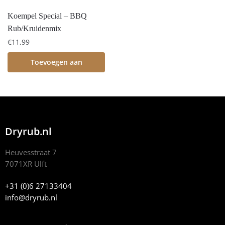
Koempel Special – BBQ
Rub/Kruidenmix
€
11,99
Toevoegen aan
winkelwagen
Dryrub.nl
Heuvesstraat 7
7071XR Ulft
+31 (0)6 27133404
info@dryrub.nl