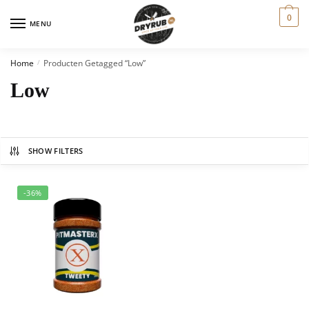
0
MENU
Home
Producten Getagged “low”
/
Low
SHOW FILTERS
-36%