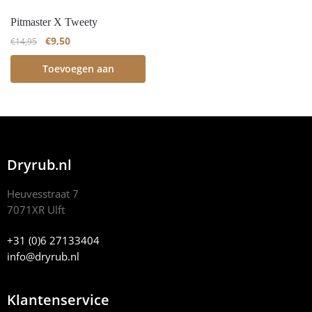
Pitmaster X Tweety
€
9,50
€
14,95
Toevoegen aan
winkelwagen
Dryrub.nl
Heuvesstraat 7
7071XR Ulft
+31 (0)6 27133404
info@dryrub.nl
Klantenservice