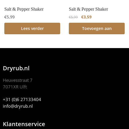
Salt & Pepper Shaker
Salt & Pepper Shaker
€
5,99
€
3,59
€
5,99
Lees verder
Toevoegen aan
winkelwagen
Dryrub.nl
Heuvesstraat 7
7071XR Ulft
+31 (0)6 27133404
info@dryrub.nl
Klantenservice