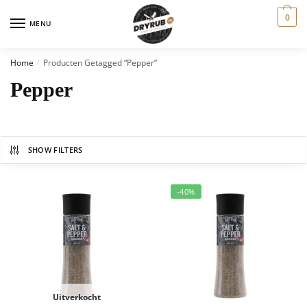
0
MENU
Home
Producten Getagged “pepper”
/
Pepper
SHOW FILTERS
-40%
Uitverkocht