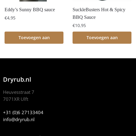
Eddy’s Sunny BBQ sauce
SuckleBusters Hot & Spicy
BBQ Sauce
€
4,95
€
10,95
Toevoegen aan
Toevoegen aan
winkelwagen
winkelwagen
Dryrub.nl
Heuvesstraat 7
7071XR Ulft
+31 (0)6 27133404
info@dryrub.nl