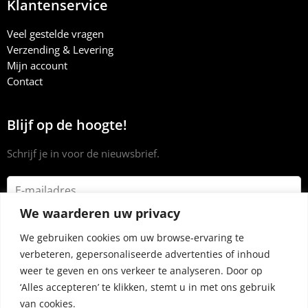
Klantenservice
Veel gestelde vragen
Verzending & Levering
Mijn account
Contact
Blijf op de hoogte!
Schrijf je in voor de nieuwsbrief.
We waarderen uw privacy
We gebruiken cookies om uw browse-ervaring te
verbeteren, gepersonaliseerde advertenties of inhoud
weer te geven en ons verkeer te analyseren. Door op
‘Alles accepteren’ te klikken, stemt u in met ons gebruik
van cookies.