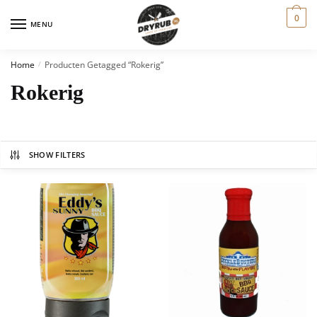
0
MENU
Home
Producten Getagged “rokerig”
/
Rokerig
SHOW FILTERS