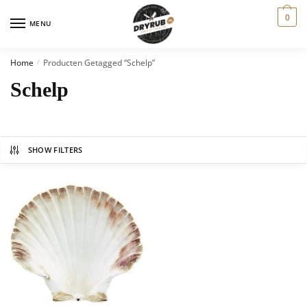
0
MENU
Home
Producten Getagged “schelp”
/
Schelp
SHOW FILTERS