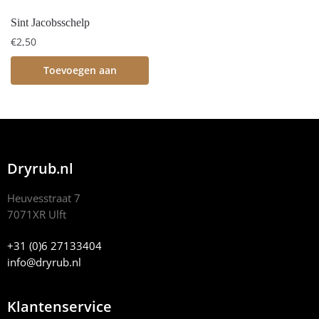
Sint Jacobsschelp
€
2,50
Toevoegen aan
winkelwagen
Dryrub.nl
Heuvesstraat 7
7071XR Ulft
+31 (0)6 27133404
info@dryrub.nl
Klantenservice