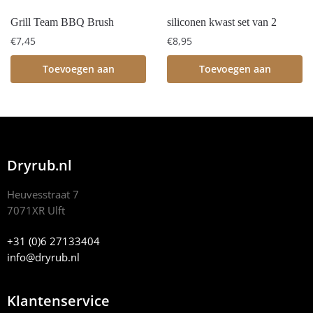
Grill Team BBQ Brush
siliconen kwast set van 2
€
7,45
€
8,95
Toevoegen aan
Toevoegen aan
winkelwagen
winkelwagen
Dryrub.nl
Heuvesstraat 7
7071XR Ulft
+31 (0)6 27133404
info@dryrub.nl
Klantenservice