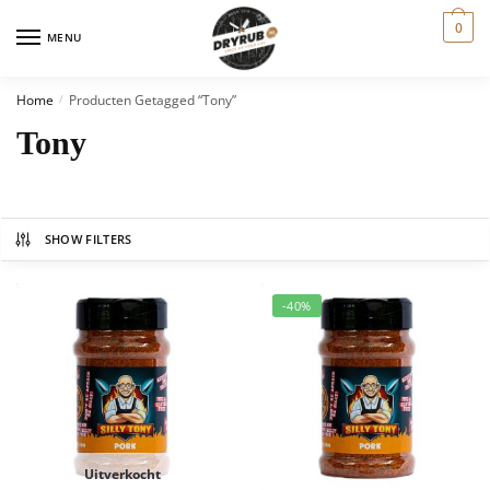
0
MENU
Home
Producten Getagged “tony”
/
Tony
SHOW FILTERS
-40%
Uitverkocht