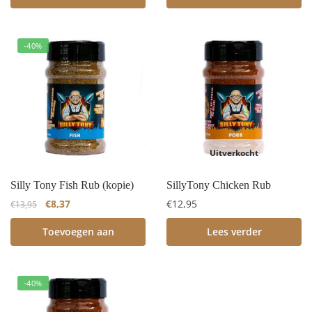
-40%
Uitverkocht
Silly Tony Fish Rub (kopie)
SillyTony Chicken Rub
€
8,37
€
12,95
€
13,95
Toevoegen aan
Lees verder
winkelwagen
-40%