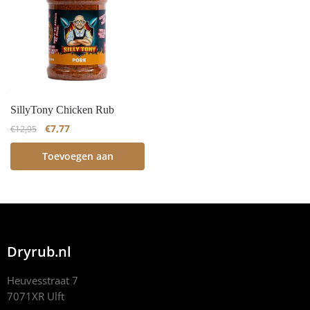
SillyTony Chicken Rub
€
7,77
€
12,95
Toevoegen aan
winkelwagen
Dryrub.nl
Heuvesstraat 7
7071XR Ulft