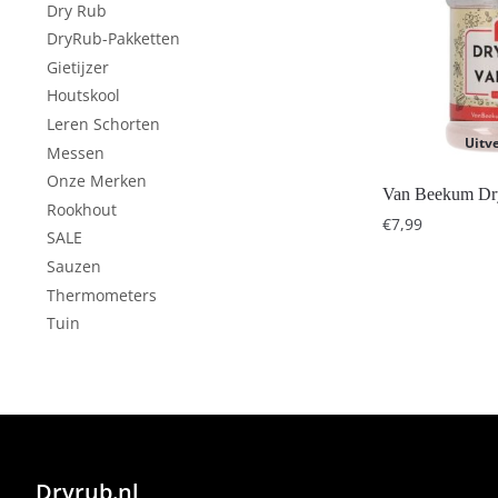
Dry Rub
DryRub-Pakketten
Gietijzer
Houtskool
Leren Schorten
Uitv
Messen
Onze Merken
Van Beekum Dr
Rookhout
€
7,99
SALE
Sauzen
Thermometers
Tuin
Dryrub.nl