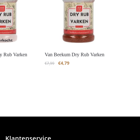
erkocht
y Rub Varken
Van Beekum Dry Rub Varken
€
4,79
€
7,99
Klantenservice