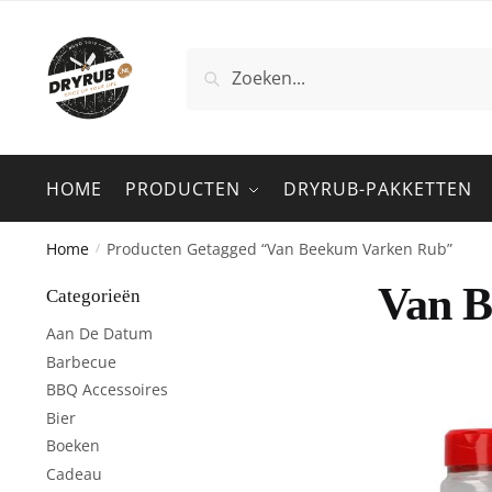
Zoeken
HOME
PRODUCTEN
DRYRUB-PAKKETTEN
Home
Producten Getagged “van Beekum Varken Rub”
/
Van B
Categorieën
Aan De Datum
Barbecue
BBQ Accessoires
Bier
Boeken
Cadeau