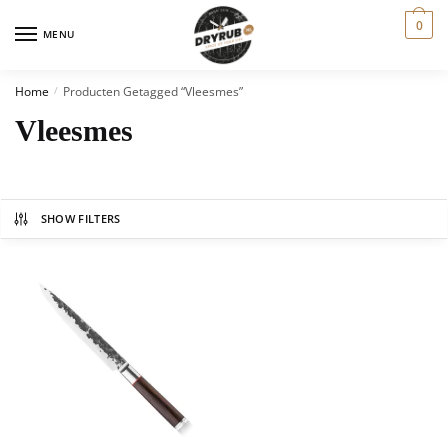
0
MENU
Home
Producten Getagged “vleesmes”
/
Vleesmes
SHOW FILTERS