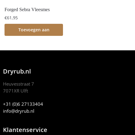
Forged Sebra Vleesmes
€
61,95
Toevoegen aan
winkelwagen
Dryrub.nl
Heuvesstraat 7
7071XR Ulft
+31 (0)6 27133404
info@dryrub.nl
Klantenservice