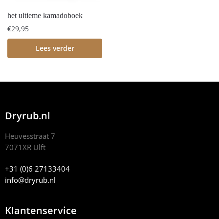
het ultieme kamadoboek
€
29,95
Lees verder
Dryrub.nl
Heuvesstraat 7
7071XR Ulft
+31 (0)6 27133404
info@dryrub.nl
Klantenservice