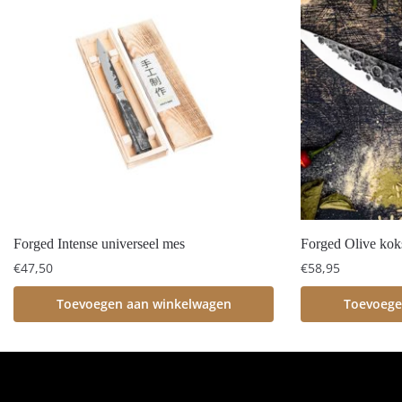
Forged Intense universeel mes
Forged Olive ko
€
47,50
€
58,95
Toevoegen aan winkelwagen
Toevoege