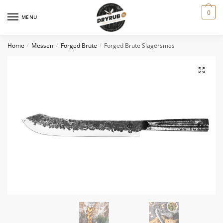
0
MENU
Home
Messen
Forged Brute
Forged Brute Slagersmes
/
/
/