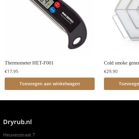
Thermometer HET-F001
Cold smoke gener
€
17,95
€
29,90
Toevoegen aan winkelwagen
Toevoege
Dryrub.nl
Heuvesstraat 7