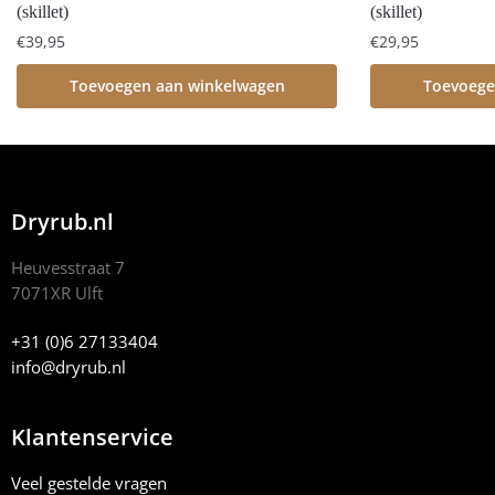
(skillet)
(skillet)
€
39,95
€
29,95
Toevoegen aan winkelwagen
Toevoege
Dryrub.nl
Heuvesstraat 7
7071XR Ulft
+31 (0)6 27133404
info@dryrub.nl
Klantenservice
Veel gestelde vragen