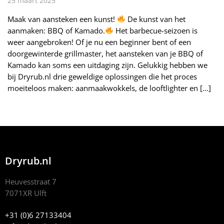
25 maart 2025
Maak van aansteken een kunst!
De kunst van het
aanmaken: BBQ of Kamado.
Het barbecue-seizoen is
weer aangebroken! Of je nu een beginner bent of een
doorgewinterde grillmaster, het aansteken van je BBQ of
Kamado kan soms een uitdaging zijn. Gelukkig hebben we
bij Dryrub.nl drie geweldige oplossingen die het proces
moeiteloos maken: aanmaakwokkels, de looftlighter en […]
Dryrub.nl
Heuvesstraat 7
7071XR Ulft
+31 (0)6 27133404