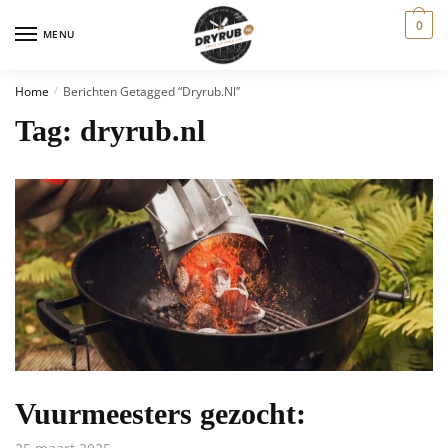
0
MENU
Home
Berichten Getagged “dryrub.nl”
/
Tag:
dryrub.nl
Vuurmeesters gezocht: