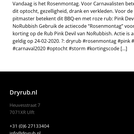
Vandaag is het Rosenmontag. Voor Carnavalisten bet
dit optocht, gezelligheid, drank en verkleden. Voor de
pitmaster betekent dit BBQ-en met roze rub: Pink Devi
NoRubbish Gebruik de actiecode “Rosenmontag” voo
korting op de Rub Pink Devil van NoRubbish. Actie is a
geldig op 24-02-2020. ?: dryrub #rosenmontag #pink 
#carnaval2020 #optocht #storm #kortingscode […]
Dryrub.nl
Heuvesstraat 7
7071XR Ulft
+31 (0)6 27133404
info@dryrub.nl