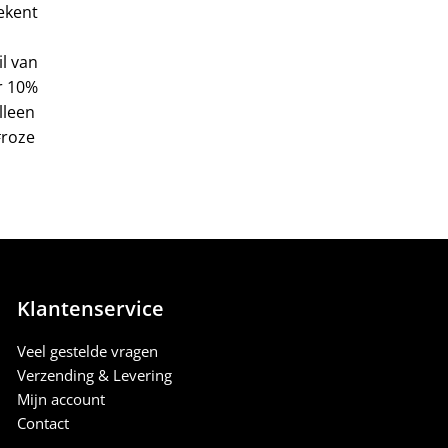
ekent
l van
r 10%
lleen
#roze
Klantenservice
Veel gestelde vragen
Verzending & Levering
Mijn account
Contact