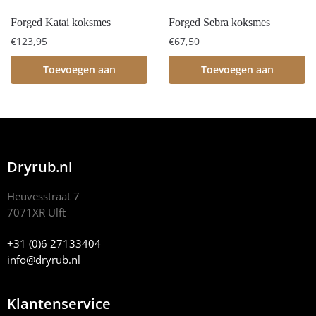
Forged Katai koksmes
Forged Sebra koksmes
€
123,95
€
67,50
Toevoegen aan
Toevoegen aan
winkelwagen
winkelwagen
Dryrub.nl
Heuvesstraat 7
7071XR Ulft
+31 (0)6 27133404
info@dryrub.nl
Klantenservice