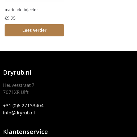
marinade injector
€
9,95
Lees verder
Dryrub.nl
Heuvesstraat 7
7071XR Ulft
+31 (0)6 27133404
info@dryrub.nl
Klantenservice