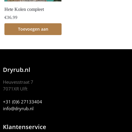
Hete Kolen compleet
€
36,99
Toevoegen aan
winkelwagen
Dryrub.nl
Heuvesstraat 7
7071XR Ulft
+31 (0)6 27133404
info@dryrub.nl
Klantenservice