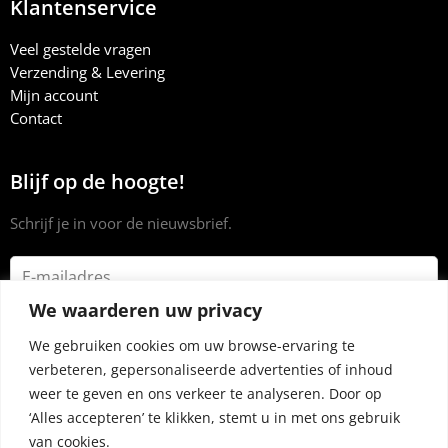
Klantenservice
Veel gestelde vragen
Verzending & Levering
Mijn account
Contact
Blijf op de hoogte!
Schrijf je in voor de nieuwsbrief.
We waarderen uw privacy
We gebruiken cookies om uw browse-ervaring te
verbeteren, gepersonaliseerde advertenties of inhoud
weer te geven en ons verkeer te analyseren. Door op
‘Alles accepteren’ te klikken, stemt u in met ons gebruik
van cookies.