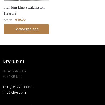
Premium Line Steakmessen
Treasure
€
19,00
€
25,95
Toevoegen aan
winkelwagen
Dryrub.nl
Heuvesstraat 7
7071XR Ulft
+31 (0)6 27133404
info@dryrub.nl