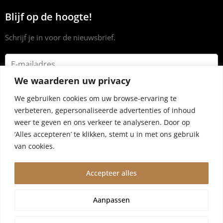
Blijf op de hoogte!
Schrijf je in voor de nieuwsbrief.
We waarderen uw privacy
We gebruiken cookies om uw browse-ervaring te
verbeteren, gepersonaliseerde advertenties of inhoud
weer te geven en ons verkeer te analyseren. Door op
‘Alles accepteren’ te klikken, stemt u in met ons gebruik
van cookies.
Accepteer alles
© 2024 Dryrub.nl |
Algemene voorwaarden
|
Privacybeleid
Aanpassen
Wegens vakantie worden bestellingen vanaf 4 augustus,10
augustus verzonden. Wij zijn er een kleine week tussenuit!