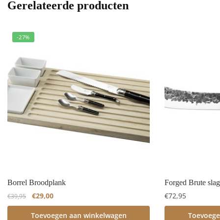
Gerelateerde producten
-27%
Borrel Broodplank
Forged Brute sla
€
29,00
€
72,95
€
39,95
Toevoegen aan winkelwagen
Toevoege