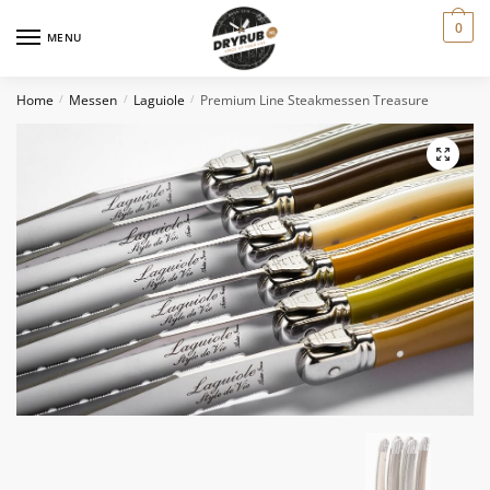
0
MENU
Home
Messen
Laguiole
Premium Line Steakmessen Treasure
/
/
/