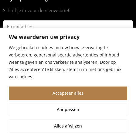
Schrijf je in voor de nieuwsbrief.
We waarderen uw privacy
We gebruiken cookies om uw browse-ervaring te
verbeteren, gepersonaliseerde advertenties of inhoud
weer te geven en ons verkeer te analyseren. Door op
‘Alles accepteren’ te klikken, stemt u in met ons gebruik
van cookies.
Accepteer alles
© 2024 Dryrub.nl |
Algemene voorwaarden
|
Privacybeleid
Aanpassen
Wegens vakantie worden bestellingen vanaf 4 augustus,10
augustus verzonden. Wij zijn er een kleine week tussenuit!
Alles afwijzen
Negeren