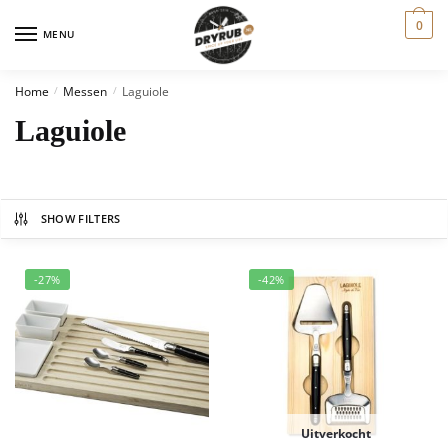
0
MENU
Home
Messen
Laguiole
/
/
Laguiole
SHOW FILTERS
-27%
-42%
Uitverkocht