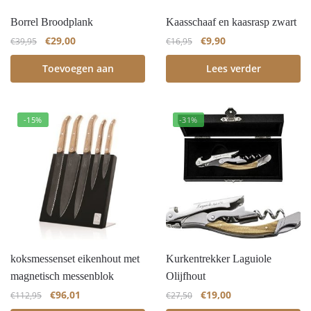
Borrel Broodplank
Kaasschaaf en kaasrasp zwart
€
29,00
€
9,90
€
39,95
€
16,95
Toevoegen aan
Lees verder
winkelwagen
-15%
-31%
koksmessenset eikenhout met
Kurkentrekker Laguiole
magnetisch messenblok
Olijfhout
€
96,01
€
19,00
€
112,95
€
27,50