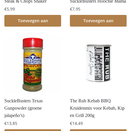
Steak & Chops Shaker
SuckleBusters Hoochie Mama
€
5,99
€
7,95
Toevoegen aan
Toevoegen aan
winkelwagen
winkelwagen
SuckleBusters Texas
The Rub Kebab BBQ
Gunpowder (groene
Kruidenmix voor Kebab, Kip
jalapeño’s)
en Grill 200g
€
13,85
€
14,49