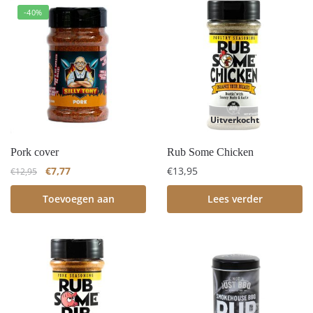
-40%
Uitverkocht
Pork cover
Rub Some Chicken
€
7,77
€
13,95
€
12,95
Toevoegen aan
Lees verder
winkelwagen