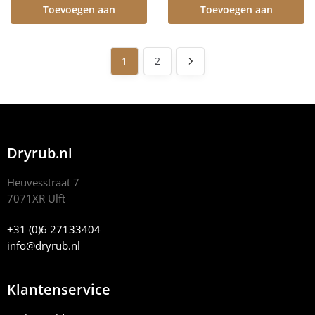
Toevoegen aan
Toevoegen aan
winkelwagen
winkelwagen
1
2
Dryrub.nl
Heuvesstraat 7
7071XR Ulft
+31 (0)6 27133404
info@dryrub.nl
Klantenservice