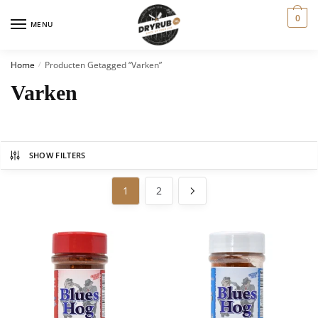
0
MENU
Home
Producten Getagged “varken”
/
Varken
SHOW FILTERS
1
2