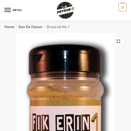
0
MENU
Home
Aan De Datum
Braairub No.1
/
/