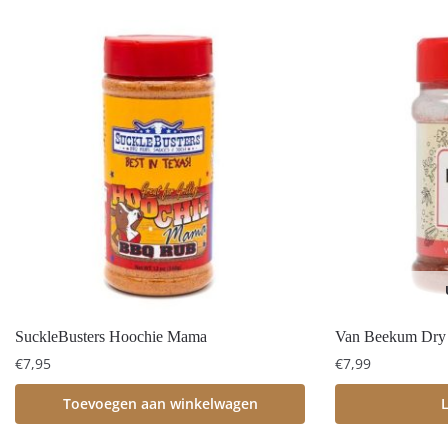
SuckleBusters Hoochie Mama
Van Beekum Dry
€
7,95
€
7,99
Toevoegen aan winkelwagen
L