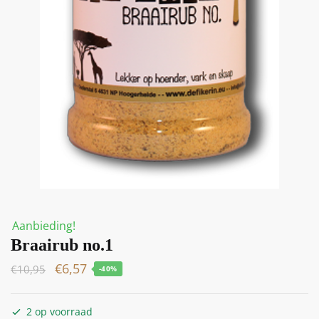
Aanbieding!
Braairub no.1
€
6,57
€
10,95
-40%
2 op voorraad