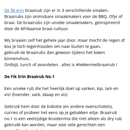
De fik erin
braairub zijn er in 3 verschillende smaken.
Braairubs zijn onmisbare smaakmakers voor de BBQ, Ofyr of
braai. De braairubs zijn unieke smaakmakers, geïnspireerd
door de Afrikaanse braai cultuur.
Wij braaien zelf het gehele jaar door, maar mocht de regen of
kou je toch tegenhouden om naar buiten te gaan,
gebruik de Braairubs dan gewoon tijdens het koken
binnenshuis..
Ontbijt, lunch of avondeten.. alles is #lekkermetbraairub !
De Fik Erin Braairub No.1
Een unieke rub die het heerlijk doet op varken, kip, lam en
vis! (hoender, vark, skaap en vis)
Gebruik hem door de bobotie (en andere ovenschotels),
curries of probeer het eens op je gebakken eitje. Braairub
no.1 is een veelzijdige kruidenmix die niet alleen als dry rub
gebruikt kan worden, maar voor vele gerechten een