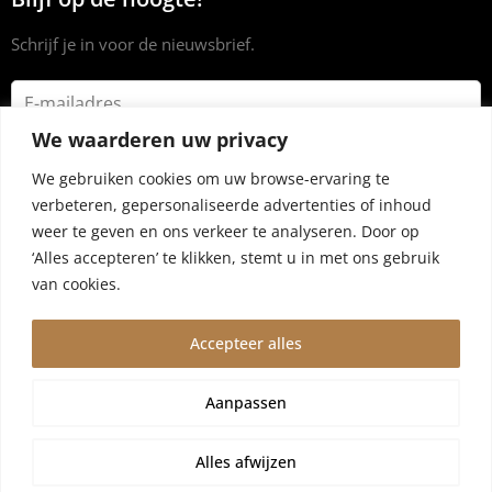
Schrijf je in voor de nieuwsbrief.
We waarderen uw privacy
We gebruiken cookies om uw browse-ervaring te
verbeteren, gepersonaliseerde advertenties of inhoud
weer te geven en ons verkeer te analyseren. Door op
‘Alles accepteren’ te klikken, stemt u in met ons gebruik
van cookies.
Accepteer alles
© 2024 Dryrub.nl |
Algemene voorwaarden
|
Privacybeleid
Aanpassen
Wegens vakantie worden bestellingen vanaf 4 augustus,10
augustus verzonden. Wij zijn er een kleine week tussenuit!
Alles afwijzen
Negeren