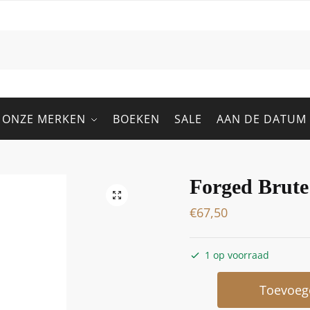
ONZE MERKEN
BOEKEN
SALE
AAN DE DATUM
Forged Brut
€
67,50
1 op voorraad
Toevoeg