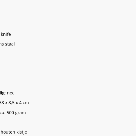
 knife
ns staal
ig
: nee
 38 x 8,5 x 4 cm
g ca. 500 gram
 houten kistje