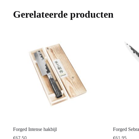
Gerelateerde producten
Forged Intense hakbijl
Forged Sebr
€
67,50
€
61,95