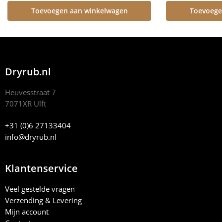
Toevoegen aan winkelwagen
Toevoege
Dryrub.nl
Heuvesstraat 7
7071XR Ulft
+31 (0)6 27133404
info@dryrub.nl
Klantenservice
Veel gestelde vragen
Verzending & Levering
Mijn account