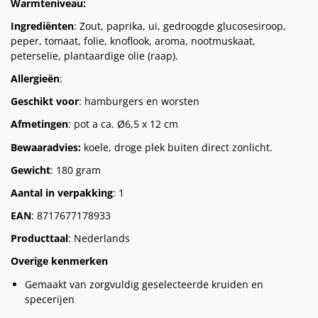
Warmteniveau:
Ingrediënten
: Zout, paprika, ui, gedroogde glucosesiroop,
peper, tomaat, folie, knoflook, aroma, nootmuskaat,
peterselie, plantaardige olie (raap).
Allergieën
:
Geschikt voor
: hamburgers en worsten
Afmetingen
: pot a ca. Ø6,5 x 12 cm
Bewaaradvies:
koele, droge plek buiten direct zonlicht.
Gewicht
: 180 gram
Aantal in verpakking
: 1
EAN
: 8717677178933
Producttaal
: Nederlands
Overige kenmerken
Gemaakt van zorgvuldig geselecteerde kruiden en
specerijen