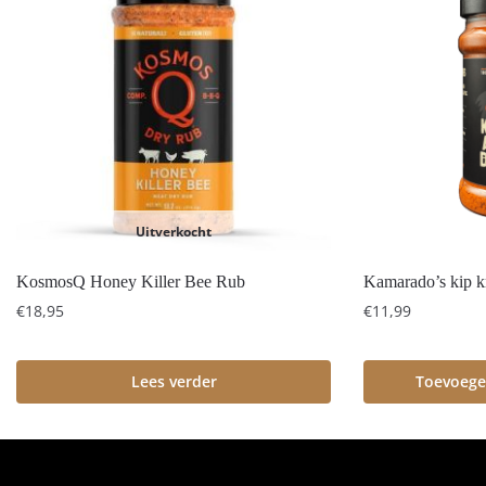
Uitverkocht
KosmosQ Honey Killer Bee Rub
Kamarado’s kip k
€
18,95
€
11,99
Lees verder
Toevoege