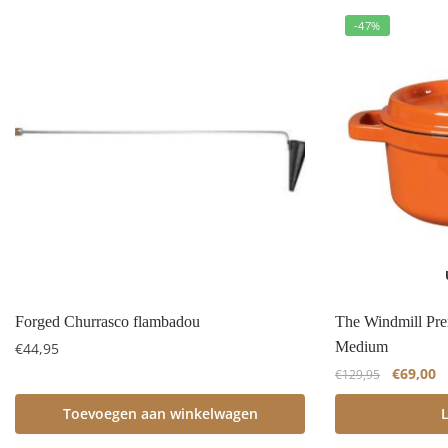
-47%
Forged Churrasco flambadou
The Windmill Pr
Medium
€
44,95
€
69,00
€
129,95
Toevoegen aan winkelwagen
L