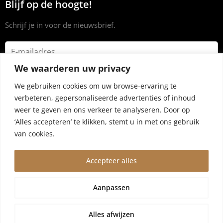
Blijf op de hoogte!
Schrijf je in voor de nieuwsbrief.
We waarderen uw privacy
We gebruiken cookies om uw browse-ervaring te
verbeteren, gepersonaliseerde advertenties of inhoud
weer te geven en ons verkeer te analyseren. Door op
‘Alles accepteren’ te klikken, stemt u in met ons gebruik
van cookies.
Accepteer alles
© 2024 Dryrub.nl |
Algemene voorwaarden
|
Privacybeleid
Aanpassen
Wegens vakantie worden bestellingen vanaf 4 augustus,10
augustus verzonden. Wij zijn er een kleine week tussenuit!
Alles afwijzen
Negeren