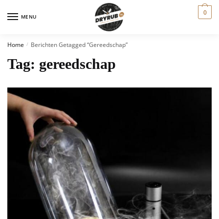
0
MENU
Home
Berichten Getagged “gereedschap”
/
Tag:
gereedschap