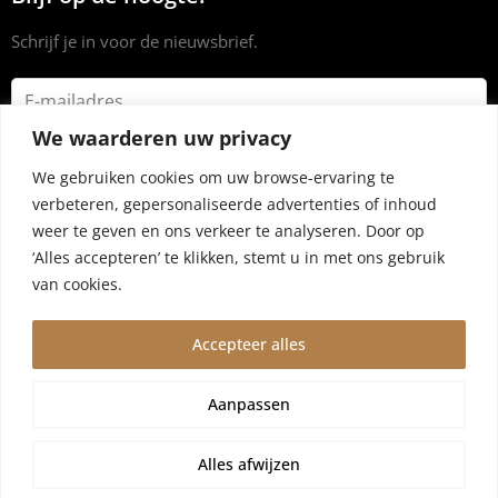
Schrijf je in voor de nieuwsbrief.
We waarderen uw privacy
We gebruiken cookies om uw browse-ervaring te
verbeteren, gepersonaliseerde advertenties of inhoud
weer te geven en ons verkeer te analyseren. Door op
‘Alles accepteren’ te klikken, stemt u in met ons gebruik
van cookies.
Accepteer alles
© 2024 Dryrub.nl |
Algemene voorwaarden
|
Privacybeleid
Aanpassen
Wegens vakantie worden bestellingen vanaf 4 augustus,10
augustus verzonden. Wij zijn er een kleine week tussenuit!
Alles afwijzen
Negeren