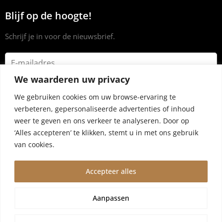
Blijf op de hoogte!
Schrijf je in voor de nieuwsbrief.
We waarderen uw privacy
We gebruiken cookies om uw browse-ervaring te
verbeteren, gepersonaliseerde advertenties of inhoud
weer te geven en ons verkeer te analyseren. Door op
‘Alles accepteren’ te klikken, stemt u in met ons gebruik
van cookies.
Accepteer alles
© 2024 Dryrub.nl |
Algemene voorwaarden
|
Privacybeleid
Aanpassen
Wegens vakantie worden bestellingen vanaf 4 augustus,10
augustus verzonden. Wij zijn er een kleine week tussenuit!