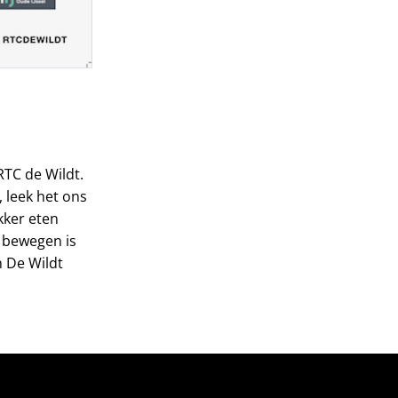
RTC de Wildt.
 leek het ons
kker eten
n bewegen is
n De Wildt