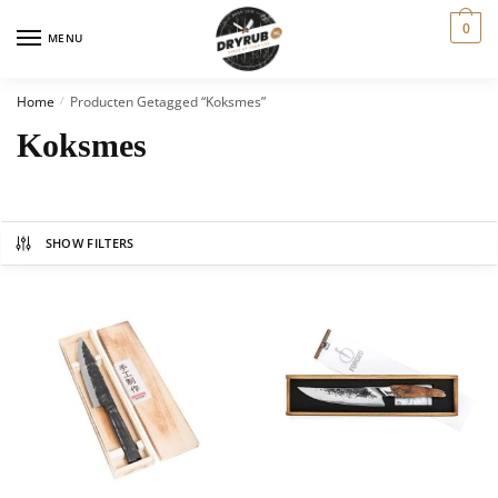
0
MENU
Home
Producten Getagged “koksmes”
/
Koksmes
SHOW FILTERS