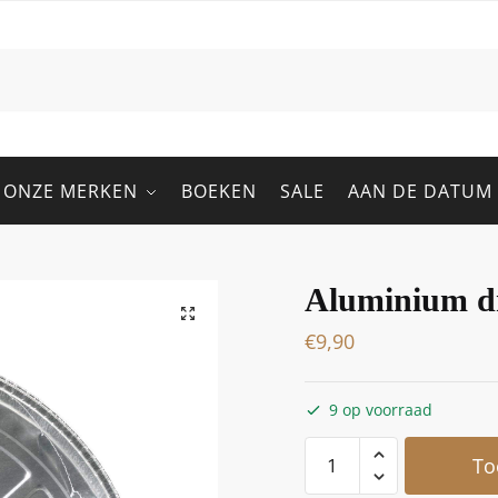
ONZE MERKEN
BOEKEN
SALE
AAN DE DATUM
Aluminium d
€
9,90
9 op voorraad
To