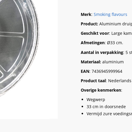
Merk
:
Smoking flavours
Product:
Aluminium drui
Geschikt voor
: Large ka
Afmetingen
: Ø33 cm.
Aantal in verpakking
: 5 s
Materiaal:
aluminium
EAN
: 7436945999964
Product taal
: Nederlands
Overige kenmerken
:
Wegwerp
33 cm in doorsnede
Vermijd zure voeding