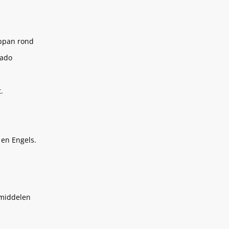
ppan rond
mado
t.
 en Engels.
smiddelen