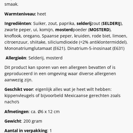
smaak.
Warmteniveau:
heet
Ingrediënten
: Suiker, zout, paprika,
selderij
zout (
SELDERIJ
),
zwarte peper, ui, komijn,
mosterd
poeder (
MOSTERD
),
knoflook, oregano, Spaanse peper, kruiden, rode biet, limoen,
citroenzuur, shiitake, siliciumdioxide (<2% antiklontermiddel).
Mononatriumglutamaat (E621). Dinatrium-5-inosinaat (E631)
Allergieën
: Selderij, mosterd
Dit product kan sporen van een allergeen bevatten of is
geproduceerd in een omgeving waar diverse allergenen
aanwezig zijn.
Geschikt voor
: eigenlijk alles wat je heet wilt hebben:
kippenvleugels of bijvoorbeld Mexicaanse gerechten zoals
nacho’s
Afmetingen
: ca. Ø6 x 12 cm
Gewicht
: 200 gram
Aantal in verpakking
: 1