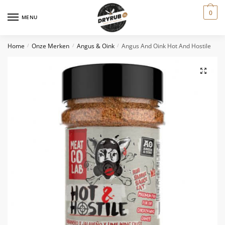
0
MENU
Home
Onze Merken
Angus & Oink
Angus And Oink Hot And Hostile
/
/
/