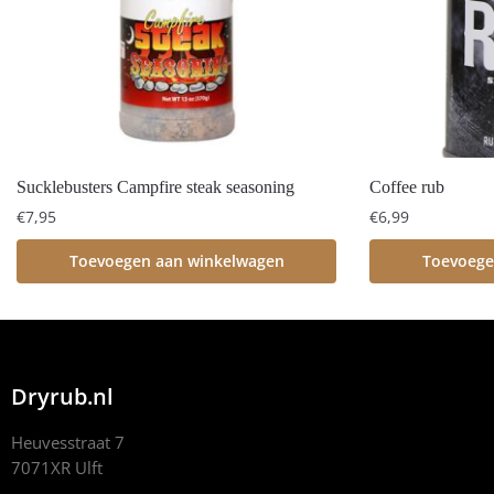
Sucklebusters Campfire steak seasoning
Coffee rub
€
7,95
€
6,99
Toevoegen aan winkelwagen
Toevoege
Dryrub.nl
Heuvesstraat 7
7071XR Ulft