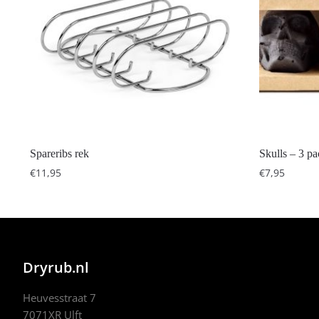
Spareribs rek
Skulls – 3 p
€
11,95
€
7,95
Dryrub.nl
Heuvesstraat 7
7071XR Ulft