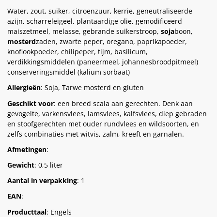
Water, zout, suiker, citroenzuur, kerrie, geneutraliseerde
azijn, scharreleigeel, plantaardige olie, gemodificeerd
maiszetmeel, melasse, gebrande suikerstroop,
soja
boon,
mosterd
zaden, zwarte peper, oregano, paprikapoeder,
knoflookpoeder, chilipeper, tijm, basilicum,
verdikkingsmiddelen (paneermeel, johannesbroodpitmeel)
conserveringsmiddel (kalium sorbaat)
Allergieën
: Soja, Tarwe mosterd en gluten
Geschikt voor
: een breed scala aan gerechten. Denk aan
gevogelte, varkensvlees, lamsvlees, kalfsvlees, diep gebraden
en stoofgerechten met ouder rundvlees en wildsoorten, en
zelfs combinaties met witvis, zalm, kreeft en garnalen.
Afmetingen
:
Gewicht
: 0,5 liter
Aantal in verpakking
: 1
EAN
:
Producttaal
: Engels