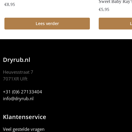
Sweet Baby Ray’
€
8,95
€
5,95
Lees verder
L
Dryrub.nl
Heuvesstraat 7
7071XR Ulft
+31 (0)6 27133404
info@dryrub.nl
Klantenservice
Veel gestelde vragen